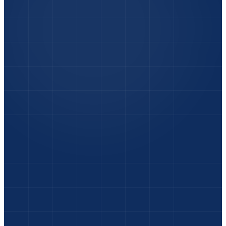
Foto-Check
:
Unfallfotos senden & sofort eine
erste Einschätzung vom Experten erhalten.
Express-Termin
:
Terminvereinbarung in
Sekunden – wir sind heute für Sie da.
Wochenend-Service
:
Rückmeldung vom Kfz-
Sachverständigen auch Samstag & Sonntag.