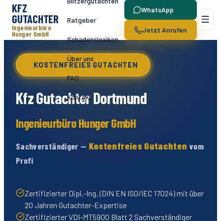
Blitzergutachten
KFZ
WhatsApp
GUTACHTER
Ratgeber
Ingenieurbüro
Jetzt Anrufen
Hunger GmbH
Schadenslexikon
Über uns
KOSTENFREIES GUTACHTEN
FAQ
Kfz Gutachter
Dortmund
Kontakt
Ingenieurbüro Hunger GmbH
Kostenfreies Gutachten
Sachverständiger —
vom
Profi
Zertifizierter Dipl.-Ing. (DIN EN ISO/IEC 17024) mit über
20 Jahren Gutachter-Expertise
Zertifizierter VDI-MT5900 Blatt 2 Sachverständiger