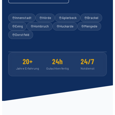
Innenstadt
Hörde
Aplerbeck
Brackel
Eving
Hombruch
Huckarde
Mengede
Dorstfeld
1.112
5-Sterne-Bewertungen
20+
24h
24/7
Jahre Erfahrung
Gutachten fertig
Notdienst