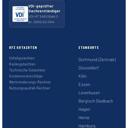
VDI-geprüfter
Sachverständiger
VDI-MT 5900 Blatt 2 ·
Nr. 5900‑02‑0144
KFZ GUTACHTEN
STANDORTE
Unfallgutachten
Dortmund (Zentrale)
Kaskogutachten
Düsseldorf
Technische Gutachten
Köln
Kostenvoranschläge
Wertminderungs-Rechner
Essen
Nutzungsausfall-Rechner
Leverkusen
Bergisch Gladbach
Hagen
Herne
Hamburg