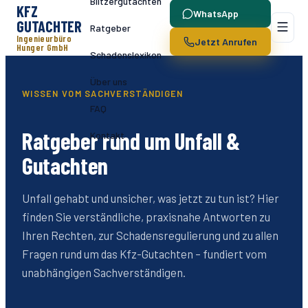
Blitzergutachten
KFZ
WhatsApp
GUTACHTER
Ratgeber
Ingenieurbüro
Jetzt Anrufen
Hunger GmbH
Schadenslexikon
Über uns
WISSEN VOM SACHVERSTÄNDIGEN
FAQ
Ratgeber rund um Unfall &
Kontakt
Gutachten
Unfall gehabt und unsicher, was jetzt zu tun ist? Hier
finden Sie verständliche, praxisnahe Antworten zu
Ihren Rechten, zur Schadensregulierung und zu allen
Fragen rund um das Kfz-Gutachten – fundiert vom
unabhängigen Sachverständigen.