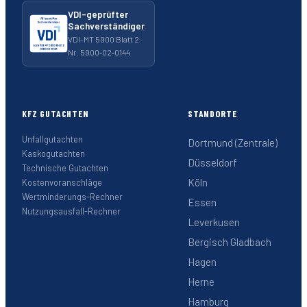
VDI-geprüfter
Sachverständiger
VDI-MT 5900 Blatt 2 ·
Nr. 5900‑02‑0144
KFZ GUTACHTEN
STANDORTE
Unfallgutachten
Dortmund (Zentrale)
Kaskogutachten
Düsseldorf
Technische Gutachten
Köln
Kostenvoranschläge
Wertminderungs-Rechner
Essen
Nutzungsausfall-Rechner
Leverkusen
Bergisch Gladbach
Hagen
Herne
Hamburg