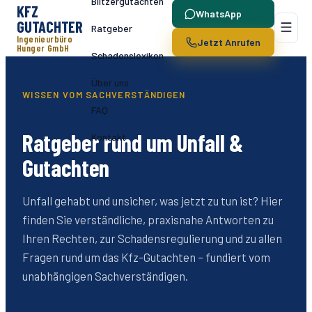
Blitzergutachten
KFZ
WhatsApp
GUTACHTER
Ratgeber
Ingenieurbüro
Jetzt Anrufen
Hunger GmbH
Schadenslexikon
Über uns
WISSEN VOM SACHVERSTÄNDIGEN
FAQ
Ratgeber rund um Unfall &
Kontakt
Gutachten
Unfall gehabt und unsicher, was jetzt zu tun ist? Hier
finden Sie verständliche, praxisnahe Antworten zu
Ihren Rechten, zur Schadensregulierung und zu allen
Fragen rund um das Kfz-Gutachten – fundiert vom
unabhängigen Sachverständigen.