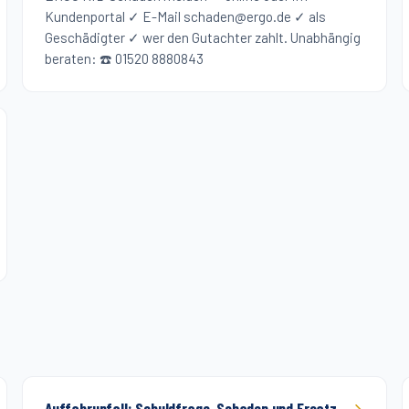
Kundenportal ✓ E-Mail schaden@ergo.de ✓ als
Geschädigter ✓ wer den Gutachter zahlt. Unabhängig
beraten: ☎️ 01520 8880843
Auffahrunfall: Schuldfrage, Schaden und Ersatz