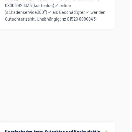
0800 2920333 (kostenlos) ✓ online
(schadenservice360°) ✓ als Geschädigter ✓ wer den
Gutachter zahlt. Unabhängig: ☎️ 01520 8880843
Hagelschaden Auto: Gutachten und Kasko richtig