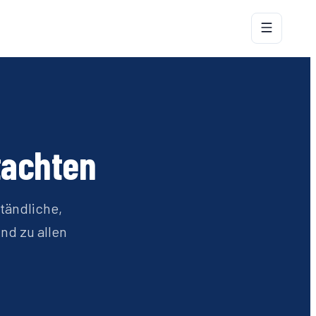
tachten
ständliche,
nd zu allen