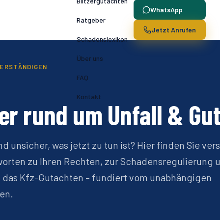
Blitzergutachten
WhatsApp
Ratgeber
Jetzt Anrufen
Schadenslexikon
Über uns
VERSTÄNDIGEN
FAQ
Kontakt
er rund um Unfall & Gu
d unsicher, was jetzt zu tun ist? Hier finden Sie ver
orten zu Ihren Rechten, zur Schadensregulierung u
 das Kfz-Gutachten – fundiert vom unabhängigen
en.