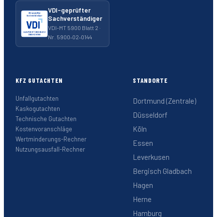
VDI-geprüfter
Sachverständiger
VDI-MT 5900 Blatt 2 ·
Nr. 5900‑02‑0144
KFZ GUTACHTEN
STANDORTE
Unfallgutachten
Dortmund (Zentrale)
Kaskogutachten
Düsseldorf
Technische Gutachten
Köln
Kostenvoranschläge
Wertminderungs-Rechner
Essen
Nutzungsausfall-Rechner
Leverkusen
Bergisch Gladbach
Hagen
Herne
Hamburg