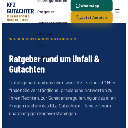
Blitzergutachten
KFZ
WhatsApp
GUTACHTER
Ratgeber
Ingenieurbüro
Jetzt Anrufen
Hunger GmbH
Schadenslexikon
Über uns
WISSEN VOM SACHVERSTÄNDIGEN
FAQ
Ratgeber rund um Unfall &
Kontakt
Gutachten
Unfall gehabt und unsicher, was jetzt zu tun ist? Hier
finden Sie verständliche, praxisnahe Antworten zu
Ihren Rechten, zur Schadensregulierung und zu allen
Fragen rund um das Kfz-Gutachten – fundiert vom
unabhängigen Sachverständigen.