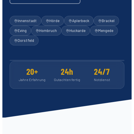
Innenstadt
Hörde
Aplerbeck
Brackel
Eving
Hombruch
Huckarde
Mengede
Dorstfeld
1.112
5-Sterne-Bewertungen
20+
24h
24/7
Jahre Erfahrung
Gutachten fertig
Notdienst