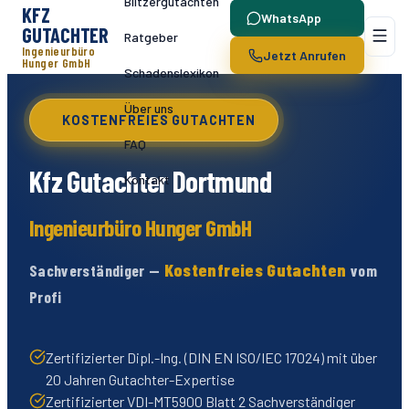
Blitzergutachten
KFZ
WhatsApp
GUTACHTER
Ratgeber
Ingenieurbüro
Jetzt Anrufen
Hunger GmbH
Schadenslexikon
Über uns
KOSTENFREIES GUTACHTEN
FAQ
Kfz Gutachter
Dortmund
Kontakt
Ingenieurbüro Hunger GmbH
Kostenfreies Gutachten
Sachverständiger —
vom
Profi
Zertifizierter Dipl.-Ing. (DIN EN ISO/IEC 17024) mit über
20 Jahren Gutachter-Expertise
Zertifizierter VDI-MT5900 Blatt 2 Sachverständiger