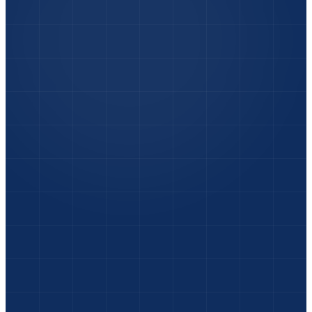
Foto-Check
:
Unfallfotos senden & sofort eine
erste Einschätzung vom Experten erhalten.
Express-Termin
:
Terminvereinbarung in
Sekunden – wir sind heute für Sie da.
Wochenend-Service
:
Rückmeldung vom Kfz-
Sachverständigen auch Samstag & Sonntag.