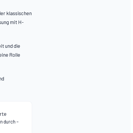
der klassischen
sung mit H-
it und die
eine Rolle
nd
rte
en
durch –