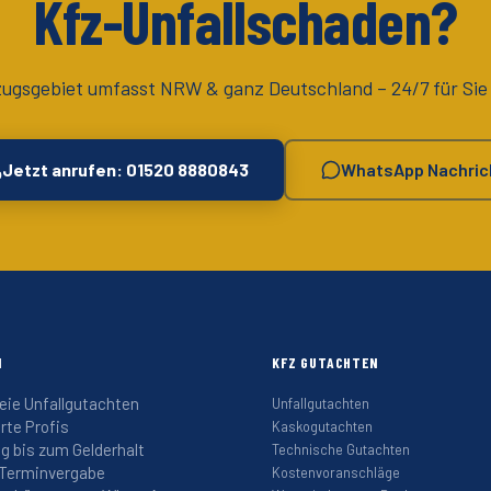
Kfz-Unfallschaden?
zugsgebiet umfasst
NRW & ganz Deutschland
– 24/7 für Sie
Jetzt anrufen: 01520 8880843
WhatsApp Nachric
N
KFZ GUTACHTEN
eie Unfallgutachten
Unfallgutachten
erte Profis
Kaskogutachten
g bis zum Gelderhalt
Technische Gutachten
 Terminvergabe
Kostenvoranschläge