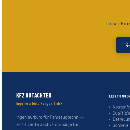
Unser Ein
KFZ GUTACHTER
LEISTUNGE
Ingenieurbüro Hunger GmbH
Kostenfr
Qualifizi
Ingenieurbüro für Fahrzeugtechnik –
Betreuun
zertifizierte Sachverständige für
Schnelle