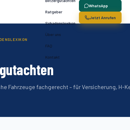
Blitzergutachten
WhatsApp
Ratgeber
Jetzt Anrufen
Schadenslexikon
Über uns
DENSLEXIKON
FAQ
Kontakt
rgutachten
che Fahrzeuge fachgerecht – für Versicherung, H-K